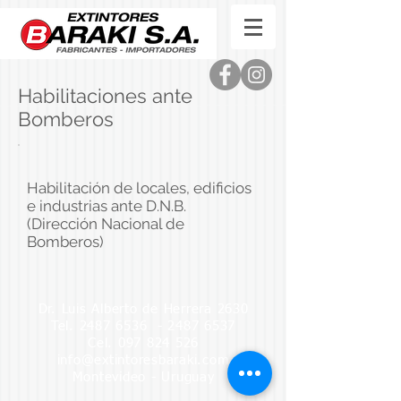
Habilitaciones ante
Bomberos
Habilitación de locales, edificios
e industrias ante D.N.B.
(Dirección Nacional de
Bomberos)
Dr. Luis Alberto de Herrera 2630
Tel.
2487 6536
-
2487 6537
Cel.
097 824 526
info@extintoresbaraki.com
Montevideo - Uruguay