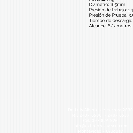
Diámetro: 165mm
Presión de trabajo: 1
Presión de Prueba: 3
Tiempo de descarga:
Alcance: 6/7 metros.
Dr. Luis Alberto de Herrera 263
Tel. 2487 6536 - 2487 6537
Cel. 097 824 526
info@extintoresbaraki.com
Montevideo - Uruguay