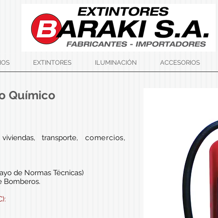
IOS
EXTINTORES
ILUMINACIÓN
ACCESORIOS
vo Químico
, viviendas, transporte,
comercios,
uayo de Normas Técnicas)
de Bomberos.
):