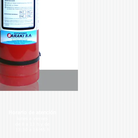
Horario de atención
lunes a viernes
de 8 a 13 h
y de
13:30 a 16:45 h