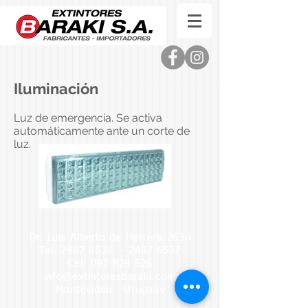
Iluminación
Luz de emergencia. Se activa
automáticamente ante un corte de
luz.
Dr. Luis Alberto de Herrera 2630
Tel.
2487 6536
-
2487 6537
Cel.
097 824 526
info@extintoresbaraki.com
Montevideo - Uruguay