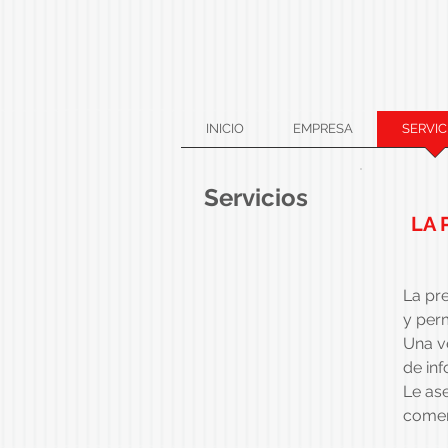
INICIO
EMPRESA
SERVIC
Servicios
LA 
La pre
y per
Una v
de in
Le as
comerc