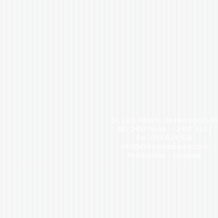
Dr. Luis Alberto de Herrera 263
Tel. 2487 6536 - 2487 6537
Cel. 097 824 526
info@extintoresbaraki.com
Montevideo - Uruguay